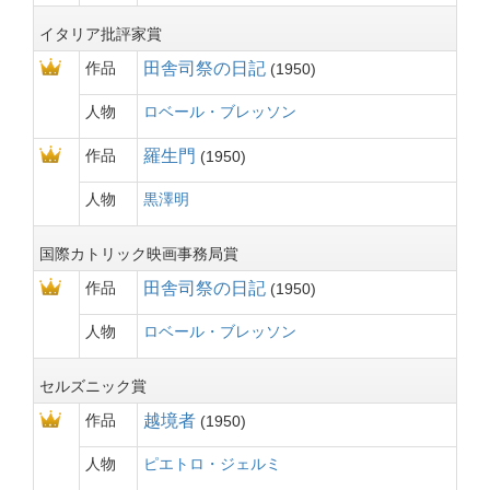
イタリア批評家賞
作品
田舎司祭の日記
1950
人物
ロベール・ブレッソン
作品
羅生門
1950
人物
黒澤明
国際カトリック映画事務局賞
作品
田舎司祭の日記
1950
人物
ロベール・ブレッソン
セルズニック賞
作品
越境者
1950
人物
ピエトロ・ジェルミ