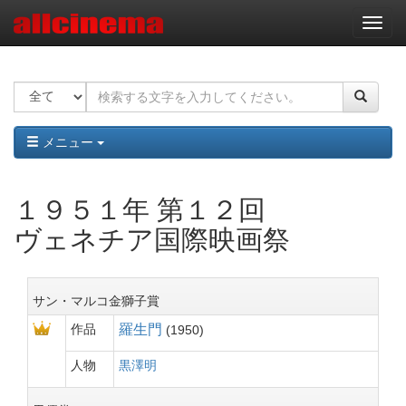
ナ
ビ
ゲ
ー
シ
ョ
ン
メニュー
１９５１年 第１２回
ヴェネチア国際映画祭
サン・マルコ金獅子賞
作品
羅生門
1950
人物
黒澤明