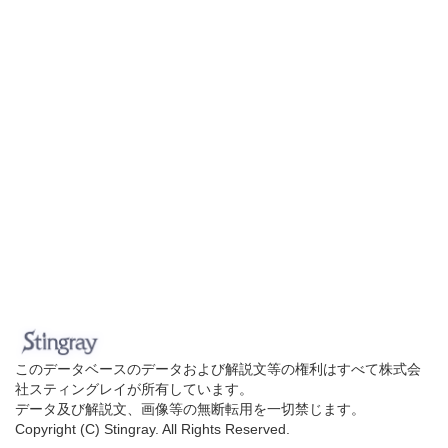
このデータベースのデータおよび解説文等の権利はすべて株式会
社スティングレイが所有しています。
データ及び解説文、画像等の無断転用を一切禁じます。
Copyright (C) Stingray. All Rights Reserved.