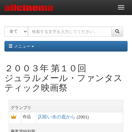
ナ
ビ
ゲ
ー
シ
ョ
ン
メニュー
２００３年 第１０回
ジュラルメール・ファンタス
ティック映画祭
グランプリ
作品
仄暗い水の底から
2001
審査員特別賞