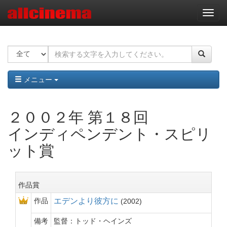
ナ
ビ
ゲ
ー
シ
ョ
ン
メニュー
２００２年 第１８回
インディペンデント・スピリ
ット賞
作品賞
作品
エデンより彼方に
2002
備考
監督：トッド・ヘインズ