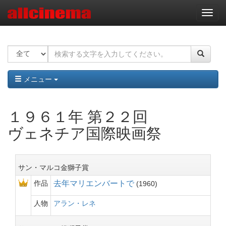
ナ
ビ
ゲ
ー
シ
ョ
ン
メニュー
１９６１年 第２２回
ヴェネチア国際映画祭
サン・マルコ金獅子賞
作品
去年マリエンバートで
1960
人物
アラン・レネ