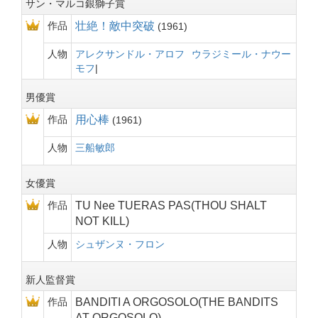
サン・マルコ銀獅子賞
作品
壮絶！敵中突破
1961
人物
アレクサンドル・アロフ
ウラジミール・ナウー
モフ
男優賞
作品
用心棒
1961
人物
三船敏郎
女優賞
作品
TU Nee TUERAS PAS(THOU SHALT
NOT KILL)
人物
シュザンヌ・フロン
新人監督賞
作品
BANDITI A ORGOSOLO(THE BANDITS
AT ORGOSOLO)