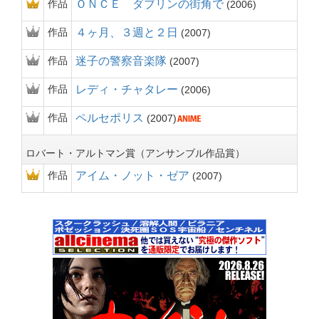
作品
ＯＮＣＥ ダブリンの街角で
2006
作品
４ヶ月、３週と２日
2007
作品
迷子の警察音楽隊
2007
作品
レディ・チャタレー
2006
作品
ペルセポリス
2007
ロバート・アルトマン賞（アンサンブル作品賞）
作品
アイム・ノット・ゼア
2007