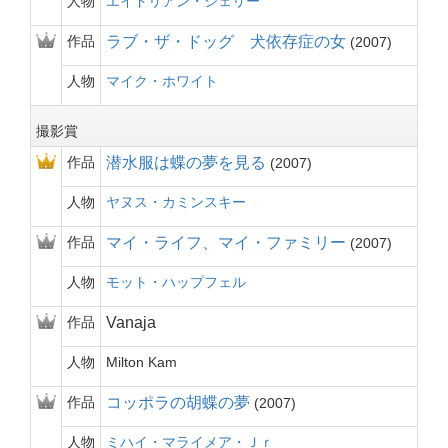
人物
エイドリアン・シェリー
作品
ラブ・ザ・ドッグ 犬依存症の女
2007
人物
マイク・ホワイト
撮影賞
作品
潜水服は蝶の夢を見る
2007
人物
ヤヌス・カミンスキー
作品
マイ・ライフ、マイ・ファミリー
2007
人物
モット・ハップフェル
作品
Vanaja
人物
Milton Kam
作品
コッポラの胡蝶の夢
2007
人物
ミハイ・マライメア・Ｊｒ