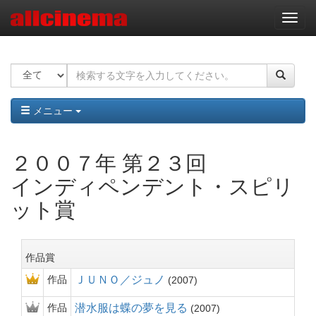
ナ
ビ
ゲ
ー
シ
ョ
ン
メニュー
２００７年 第２３回
インディペンデント・スピリ
ット賞
作品賞
作品
ＪＵＮＯ／ジュノ
2007
作品
潜水服は蝶の夢を見る
2007