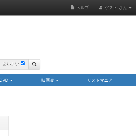
ヘルプ
ゲスト さん
あいまい
y/DVD
映画賞
リストマニア