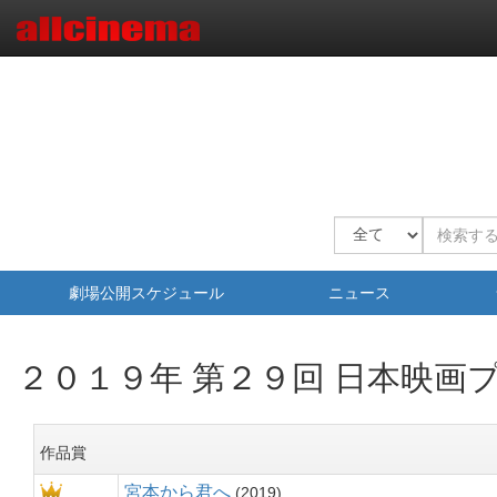
劇場公開スケジュール
ニュース
２０１９年 第２９回
日本映画
作品賞
宮本から君へ
2019