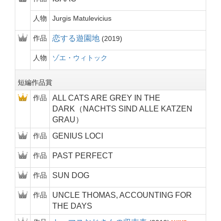
人物
Jurgis Matulevicius
作品
恋する遊園地
2019
人物
ゾエ・ウィトック
短編作品賞
作品
ALL CATS ARE GREY IN THE
DARK（NACHTS SIND ALLE KATZEN
GRAU）
作品
GENIUS LOCI
作品
PAST PERFECT
作品
SUN DOG
作品
UNCLE THOMAS, ACCOUNTING FOR
THE DAYS