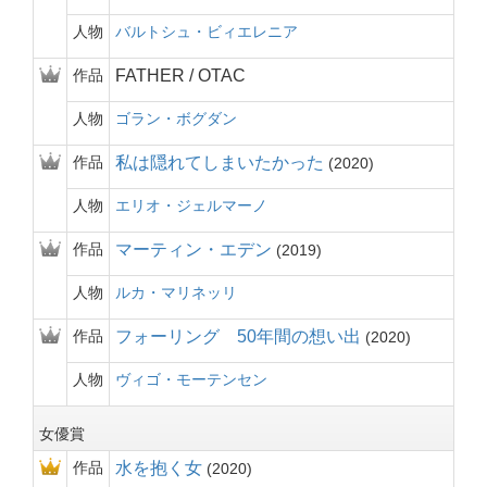
人物
バルトシュ・ビィエレニア
作品
FATHER / OTAC
人物
ゴラン・ボグダン
作品
私は隠れてしまいたかった
2020
人物
エリオ・ジェルマーノ
作品
マーティン・エデン
2019
人物
ルカ・マリネッリ
作品
フォーリング 50年間の想い出
2020
人物
ヴィゴ・モーテンセン
女優賞
作品
水を抱く女
2020