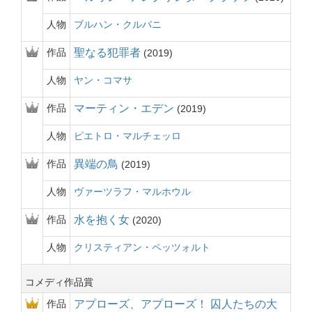
人物
ブルハン・クルバニ
作品
聖なる犯罪者
2019
人物
ヤン・コマサ
作品
マーティン・エデン
2019
人物
ピエトロ・マルチェッロ
作品
異端の鳥
2019
人物
ヴァーツラフ・マルホウル
作品
水を抱く女
2020
人物
クリスティアン・ペッツォルト
コメディ作品賞
作品
アプローズ、アプローズ！ 囚人たちの大