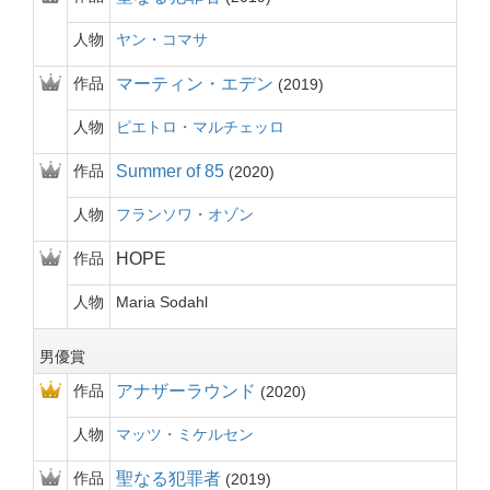
人物
ヤン・コマサ
作品
マーティン・エデン
2019
人物
ピエトロ・マルチェッロ
作品
Summer of 85
2020
人物
フランソワ・オゾン
作品
HOPE
人物
Maria Sodahl
男優賞
作品
アナザーラウンド
2020
人物
マッツ・ミケルセン
作品
聖なる犯罪者
2019