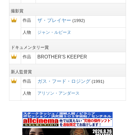
撮影賞
作品
ザ・プレイヤー
1992
人物
ジャン・ルピーヌ
ドキュメンタリー賞
作品
BROTHER'S KEEPER
新人監督賞
作品
ガス・フード・ロジング
1991
人物
アリソン・アンダース