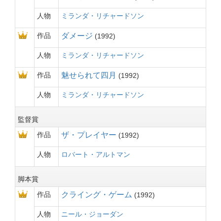
人物
ミランダ・リチャードソン
作品
ダメージ
1992
人物
ミランダ・リチャードソン
作品
魅せられて四月
1992
人物
ミランダ・リチャードソン
監督賞
作品
ザ・プレイヤー
1992
人物
ロバート・アルトマン
脚本賞
作品
クライング・ゲーム
1992
人物
ニール・ジョーダン