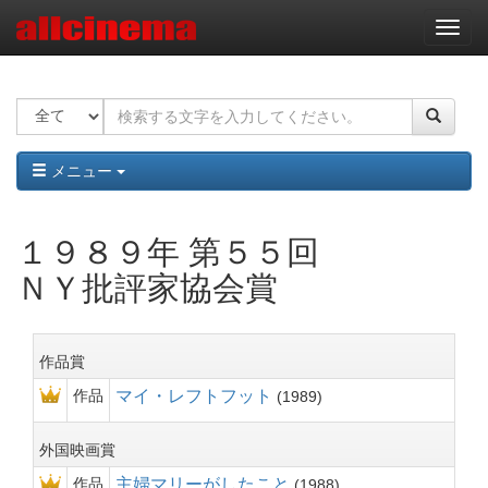
ナ
ビ
ゲ
ー
シ
ョ
ン
メニュー
１９８９年 第５５回
ＮＹ批評家協会賞
作品賞
作品
マイ・レフトフット
1989
外国映画賞
作品
主婦マリーがしたこと
1988