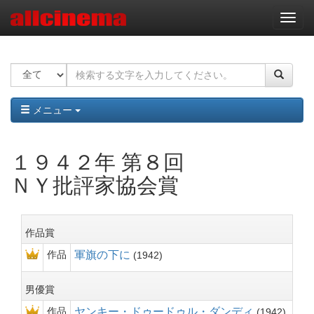
ナ
ビ
ゲ
ー
シ
ョ
ン
メニュー
１９４２年 第８回
ＮＹ批評家協会賞
作品賞
作品
軍旗の下に
1942
男優賞
作品
ヤンキー・ドゥードゥル・ダンディ
1942