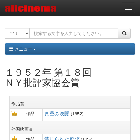
ナ
ビ
ゲ
ー
シ
ョ
ン
メニュー
１９５２年 第１８回
ＮＹ批評家協会賞
作品賞
作品
真昼の決闘
1952
外国映画賞
作品
禁じられた遊び
1952