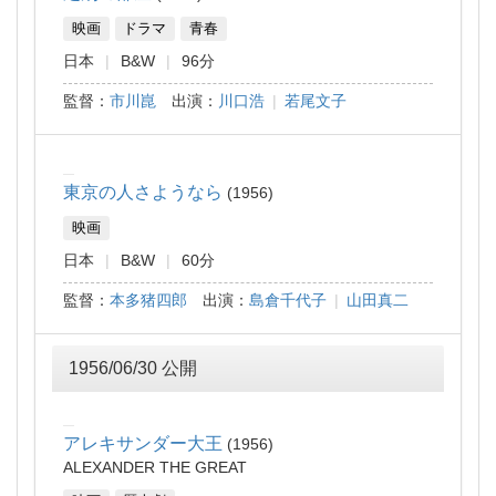
映画
ドラマ
青春
日本
B&W
96分
監督：
市川崑
出演：
川口浩
|
若尾文子
東京の人さようなら
1956
映画
日本
B&W
60分
監督：
本多猪四郎
出演：
島倉千代子
|
山田真二
1956/06/30 公開
アレキサンダー大王
1956
ALEXANDER THE GREAT