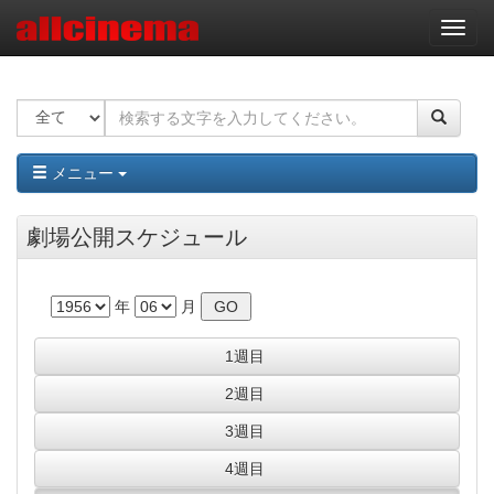
ナ
ビ
ゲ
ー
シ
ョ
ン
メニュー
劇場公開スケジュール
年
月
1週目
2週目
3週目
4週目