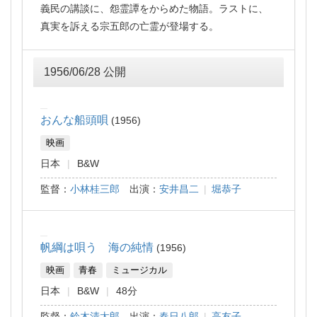
義民の講談に、怨霊譚をからめた物語。ラストに、
真実を訴える宗五郎の亡霊が登場する。
1956/06/28 公開
おんな船頭唄
1956
映画
日本
B&W
監督：
小林桂三郎
出演：
安井昌二
|
堀恭子
帆綱は唄う 海の純情
1956
映画
青春
ミュージカル
日本
B&W
48分
監督：
鈴木清太郎
出演：
春日八郎
|
高友子