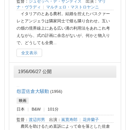
監督：
ジュゼッペ・デ・サンティス
出演：
マリ
ナ・ヴラディ
|
マルチェロ・マストロヤンニ
イタリアのとある農村。結婚を控えたパスクァー
レとアンジェラは隣家同士で畑も隣り合わせ。互い
の畑の境界線上にある広い溝の利用法をあれこれ考
えながら、式の計画に余念がないが、何かと物入り
で、どうしても全費
...
全文表示
1956/06/27 公開
怨霊佐倉大騒動
1956
映画
日本
B&W
101分
監督：
渡辺邦男
出演：
嵐寛寿郎
|
花井蘭子
農民を助けるため直訴によって命を落とした佐倉