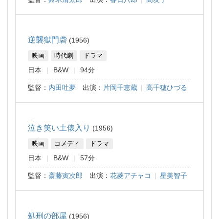
逆襲獄門砦
1956
映画
時代劇
ドラマ
日本
B&W
94分
監督：
内田吐夢
出演：
片岡千恵蔵
|
高千穂ひづる
泣き笑い土俵入り
1956
映画
コメディ
ドラマ
日本
B&W
57分
監督：
斎藤寅次郎
出演：
花菱アチャコ
|
星美智子
処刑の部屋
1956