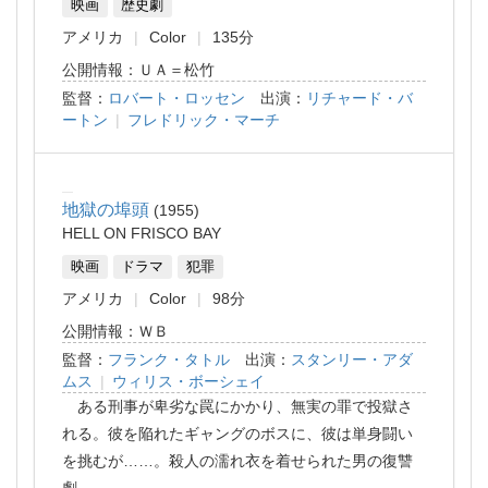
映画
歴史劇
アメリカ
Color
135分
公開情報：ＵＡ＝松竹
監督：
ロバート・ロッセン
出演：
リチャード・バ
ートン
|
フレドリック・マーチ
地獄の埠頭
1955
HELL ON FRISCO BAY
映画
ドラマ
犯罪
アメリカ
Color
98分
公開情報：ＷＢ
監督：
フランク・タトル
出演：
スタンリー・アダ
ムス
|
ウィリス・ボーシェイ
ある刑事が卑劣な罠にかかり、無実の罪で投獄さ
れる。彼を陥れたギャングのボスに、彼は単身闘い
を挑むが……。殺人の濡れ衣を着せられた男の復讐