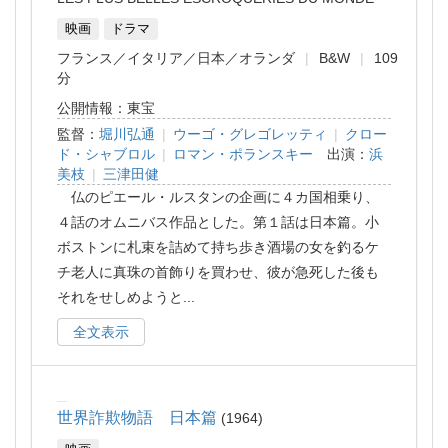
映画
ドラマ
フランス
イタリア
日本
オランダ
B&W
109
分
公開情報：東宝
監督：
堀川弘通
|
ウーゴ・グレゴレッティ
|
クロー
ド・シャブロル
|
ロマン・ポランスキー
出演：
浜
美枝
|
三津田健
仏のピエール・ルスタンの企画に４カ国相乗り、
４話のオムニバス作品とした。第１話は日本篇。小
ボストンに札束を詰めて持ち歩き酒場の女を釣るケ
チ老人に真珠の首飾りを買わせ、彼が急死した後も
それをせしめようと
...
全文表示
世界詐欺物語 日本篇
1964