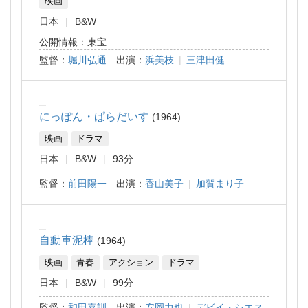
映画
日本
B&W
公開情報：東宝
監督：
堀川弘通
出演：
浜美枝
|
三津田健
にっぽん・ぱらだいす
1964
映画
ドラマ
日本
B&W
93分
監督：
前田陽一
出演：
香山美子
|
加賀まり子
自動車泥棒
1964
映画
青春
アクション
ドラマ
日本
B&W
99分
監督：
和田嘉訓
出演：
安岡力也
|
デビイ・シエス