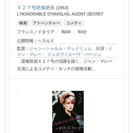
Ｘ２７号絶体絶命
1963
L'HONORABLE STANISLAS, AGENT SECRET
映画
アドベンチャー
コメディ
フランス
イタリア
B&W
94分
公開情報：ヘラルド
監督：
ジャン＝シャルル・デュドリュム
出演：
ジ
ャン・マレー
|
ジュヌヴィエーヴ・パージュ
諜報部員Ｘ２７号の活躍を描く、ジャン・マレー
主演によるコメディ・タッチの冒険活劇。