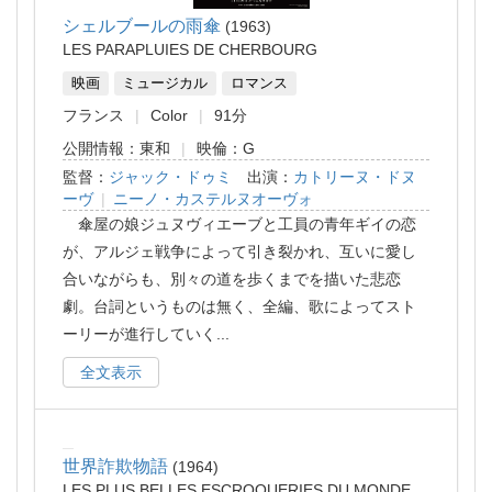
シェルブールの雨傘
1963
LES PARAPLUIES DE CHERBOURG
映画
ミュージカル
ロマンス
フランス
Color
91分
公開情報：東和
映倫：G
監督：
ジャック・ドゥミ
出演：
カトリーヌ・ドヌ
ーヴ
|
ニーノ・カステルヌオーヴォ
傘屋の娘ジュヌヴィエーブと工員の青年ギイの恋
が、アルジェ戦争によって引き裂かれ、互いに愛し
合いながらも、別々の道を歩くまでを描いた悲恋
劇。台詞というものは無く、全編、歌によってスト
ーリーが進行していく
...
全文表示
世界詐欺物語
1964
LES PLUS BELLES ESCROQUERIES DU MONDE