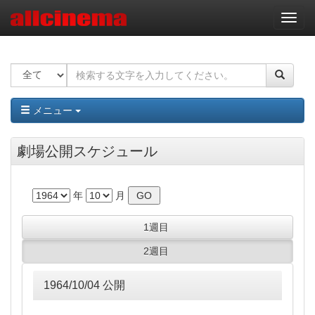
ナ
ビ
ゲ
ー
シ
ョ
ン
メニュー
劇場公開スケジュール
年
月
1週目
2週目
1964/10/04 公開