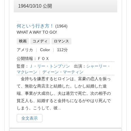
1964/10/10 公開
何という行き方！
1964
WHAT A WAY TO GO!
映画
コメディ
ロマンス
アメリカ
Color
112分
公開情報：ＦＯＸ
監督：
Ｊ・リー・トンプソン
出演：
シャーリー・
マクレーン
|
ディーン・マーティン
金持ちを嫌悪するヒロインは、富豪の恋人を振っ
て、無欲な商店主と結婚した。しかし結婚した途
端、事業が大成功し、夫は過労で死亡。次の相手の
貧乏人も、結婚すると金持ちになるがやはり死んで
しまう。こうして、彼
...
全文表示