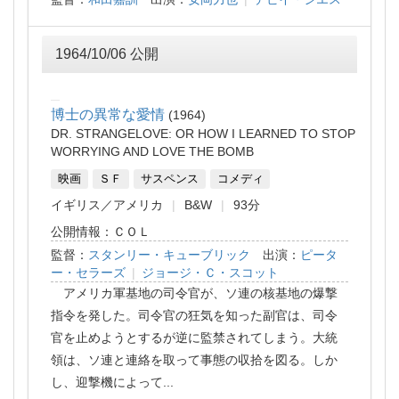
1964/10/06 公開
博士の異常な愛情
1964
DR. STRANGELOVE: OR HOW I LEARNED TO STOP
WORRYING AND LOVE THE BOMB
映画
ＳＦ
サスペンス
コメディ
イギリス
アメリカ
B&W
93分
公開情報：ＣＯＬ
監督：
スタンリー・キューブリック
出演：
ピータ
ー・セラーズ
|
ジョージ・Ｃ・スコット
アメリカ軍基地の司令官が、ソ連の核基地の爆撃
指令を発した。司令官の狂気を知った副官は、司令
官を止めようとするが逆に監禁されてしまう。大統
領は、ソ連と連絡を取って事態の収拾を図る。しか
し、迎撃機によって
...