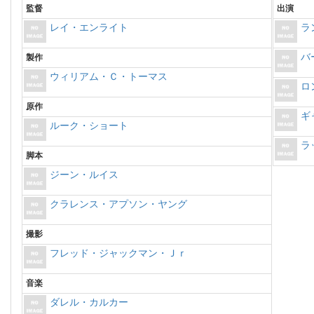
監督
出演
レイ・エンライト
ラ
バ
製作
ウィリアム・Ｃ・トーマス
ロ
原作
ギ
ルーク・ショート
ラ
脚本
ジーン・ルイス
クラレンス・アプソン・ヤング
撮影
フレッド・ジャックマン・Ｊｒ
音楽
ダレル・カルカー