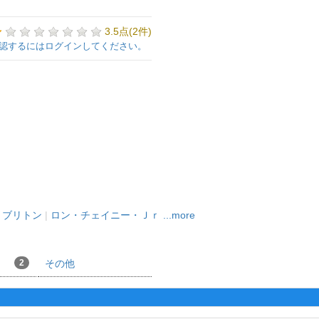
3.5点(2件)
認するにはログインしてください。
・ブリトン
|
ロン・チェイニー・Ｊｒ
...more
2
その他