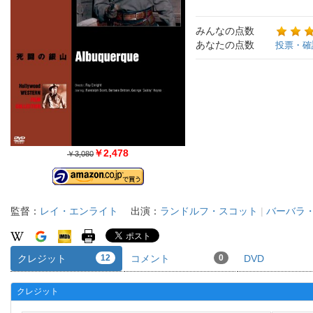
みんなの点数
あなたの点数
投票・確
￥2,478
￥3,080
監督：
レイ・エンライト
出演：
ランドルフ・スコット
|
バーバラ
クレジット
12
コメント
0
DVD
クレジット