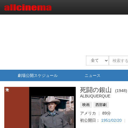
劇場公開スケジュール
ニュース
死闘の銀山
1948
ALBUQUERQUE
映画
西部劇
アメリカ
89分
初公開日：
1951/02/20