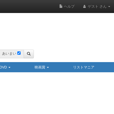
ヘルプ
ゲスト さん
あいまい
y/DVD
映画賞
リストマニア