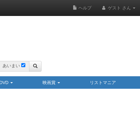
ヘルプ
ゲスト さん
あいまい
y/DVD
映画賞
リストマニア