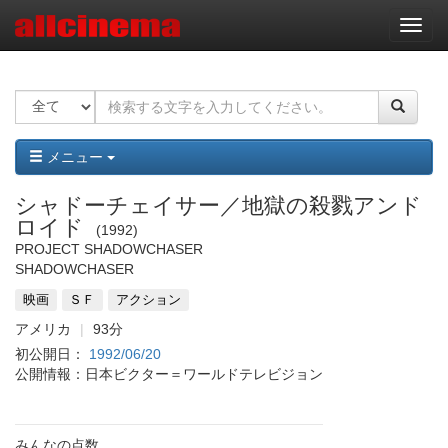
ナ
ビ
ゲ
ー
シ
ョ
ン
メニュー
シャドーチェイサー／地獄の殺戮アンド
ロイド
1992
PROJECT SHADOWCHASER
SHADOWCHASER
映画
ＳＦ
アクション
アメリカ
93分
初公開日：
1992/06/20
公開情報：日本ビクター＝ワールドテレビジョン
みんなの点数