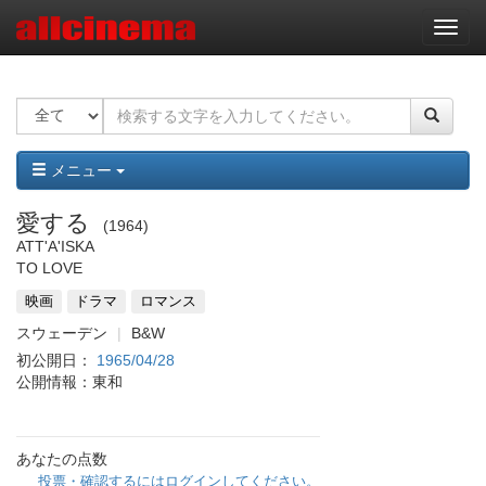
ナ
ビ
ゲ
ー
シ
ョ
ン
メニュー
愛する
1964
ATT'A'ISKA
TO LOVE
映画
ドラマ
ロマンス
スウェーデン
B&W
初公開日：
1965/04/28
公開情報：東和
あなたの点数
投票・確認するにはログインしてください。