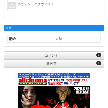
スヴェン・ニクヴィスト
会社
配給
東和
0
コメント
1
映画賞