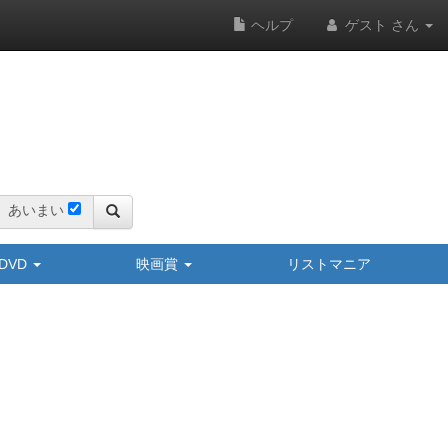
ヘルプ
ゲスト さん
あいまい
y/DVD
映画賞
リストマニア