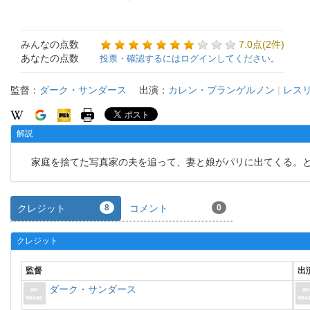
みんなの点数
7.0点(2件)
あなたの点数
投票・確認するにはログインしてください。
監督：
ダーク・サンダース
出演：
カレン・ブランゲルノン
|
レス
解説
家庭を捨てた写真家の夫を追って、妻と娘がパリに出てくる。と
クレジット
8
コメント
0
クレジット
監督
出
ダーク・サンダース