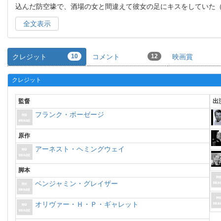
込んだ防空壕で、酒場の女と間違えて彼女の足にキスをしていた
全文表示
クレジット
10
コメント
12
映画賞
クレジット
監督
出
フランク・ボーゼージ
原作
アーネスト・ヘミングウェイ
脚本
ベンジャミン・グレイザー
オリヴァー・Ｈ・Ｐ・ギャレット