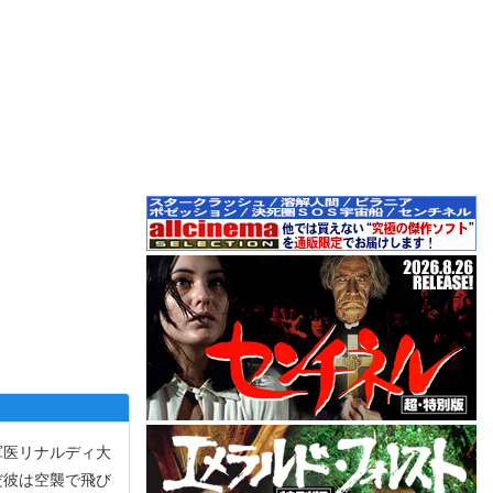
軍医リナルディ大
だ彼は空襲で飛び