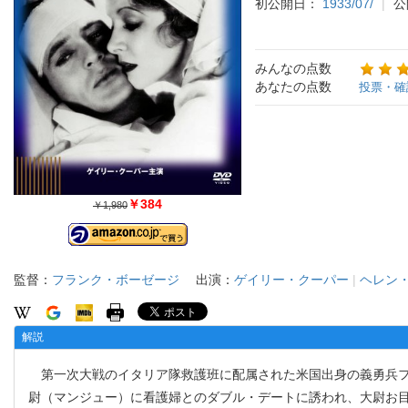
初公開日：
1933/07/
公
みんなの点数
あなたの点数
投票・確
￥384
￥1,980
監督：
フランク・ボーゼージ
出演：
ゲイリー・クーパー
|
ヘレン
解説
第一次大戦のイタリア隊救護班に配属された米国出身の義勇兵フ
尉（マンジュー）に看護婦とのダブル・デートに誘われ、大尉お