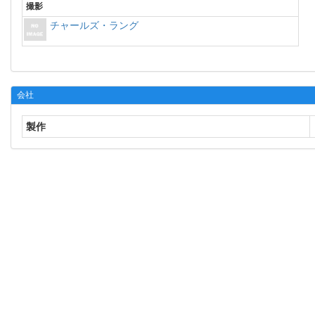
撮影
チャールズ・ラング
会社
製作