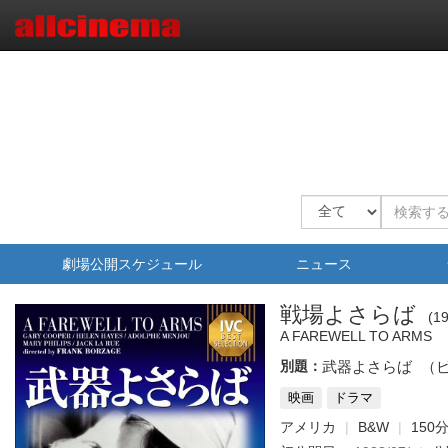
劇場公開スケジュール
ニュース
戦場よさらば
1
A FAREWELL TO ARMS
別題：
武器よさらば
（
映画
ドラマ
アメリカ
B&W
150