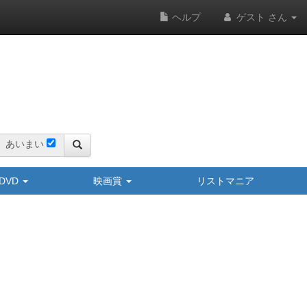
ヘルプ
ゲスト さん
あいまい
y/DVD
映画賞
リストマニア