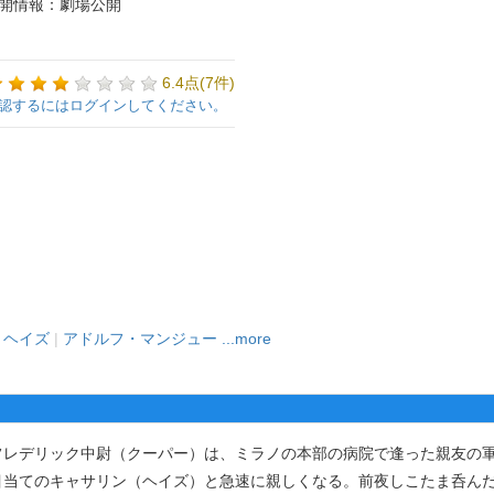
開情報：劇場公開
6.4点(7件)
認するにはログインしてください。
・ヘイズ
|
アドルフ・マンジュー
...more
レデリック中尉（クーパー）は、ミラノの本部の病院で逢った親友の
目当てのキャサリン（ヘイズ）と急速に親しくなる。前夜しこたま呑ん