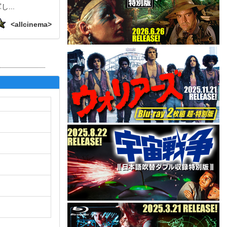
軍し
...
<allcinema>