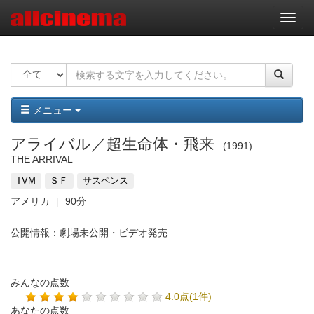
ナ
ビ
ゲ
ー
シ
ョ
ン
メニュー
アライバル／超生命体・飛来
1991
THE ARRIVAL
TVM
ＳＦ
サスペンス
アメリカ
90分
公開情報：劇場未公開・ビデオ発売
みんなの点数
4.0点(1件)
あなたの点数