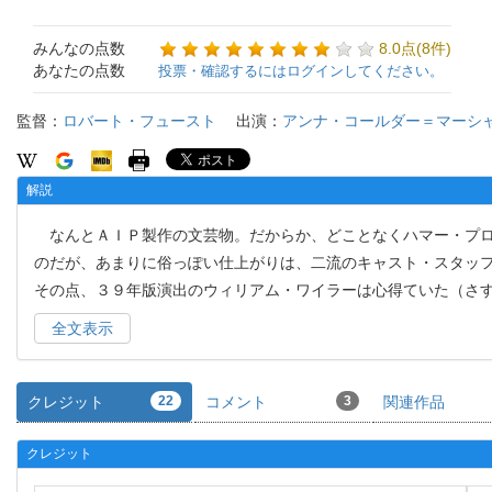
みんなの点数
8.0点(8件)
あなたの点数
投票・確認するにはログインしてください。
監督：
ロバート・フュースト
出演：
アンナ・コールダー＝マーシ
解説
なんとＡＩＰ製作の文芸物。だからか、どことなくハマー・プロ
のだが、あまりに俗っぽい仕上がりは、二流のキャスト・スタッ
その点、３９年版演出のウィリアム・ワイラーは心得ていた（さ
全文表示
クレジット
22
コメント
3
関連作品
クレジット