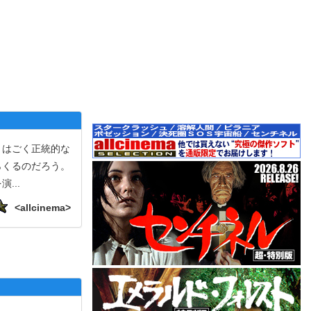
りはごく正統的な
らくるのだろう。
を演
...
<allcinema>