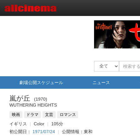
劇場公開スケジュール
ニュース
嵐が丘
1970
WUTHERING HEIGHTS
映画
ドラマ
文芸
ロマンス
イギリス
Color
105分
初公開日：
1971/07/24
公開情報：東和