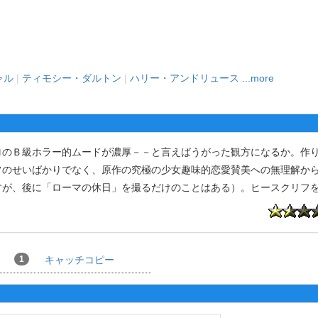
ャル
|
ティモシー・ダルトン
|
ハリー・アンドリュース
...more
のＢ級ホラー的ムードが濃厚－－と言えばうがった観方になるか。作
フのせいばかりでなく、原作の究極の少女趣味的恋愛賛美への無理解か
すが、後に「ローマの休日」を撮るだけのことはある）。ヒースクリフ
1
キャッチコピー