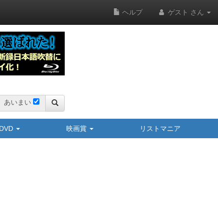
ヘルプ
ゲスト さん
あいまい
y/DVD
映画賞
リストマニア