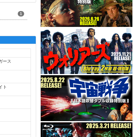
1
ガース
イト