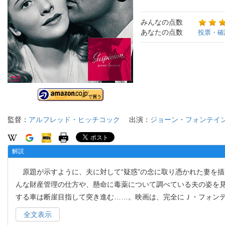
みんなの点数
あなたの点数
投票・確
監督：
アルフレッド・ヒッチコック
出演：
ジョーン・フォンテイ
解説
原題が示すように、夫に対して“疑惑”の念に取り憑かれた妻を
んな財産管理の仕方や、懸命に毒薬について調べている夫の姿を
する車は断崖目指して突き進む……。映画は、完全にＪ・フォン
全文表示