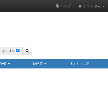
ヘルプ
ゲスト さん
あいまい
y/DVD
映画賞
リストマニア