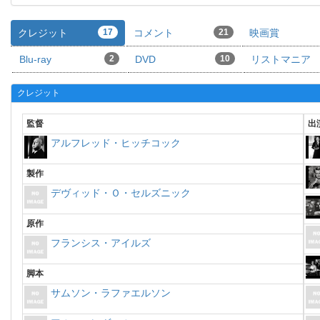
クレジット
17
コメント
21
映画賞
Blu-ray
2
DVD
10
リストマニア
クレジット
監督
出
アルフレッド・ヒッチコック
製作
デヴィッド・Ｏ・セルズニック
原作
フランシス・アイルズ
脚本
サムソン・ラファエルソン