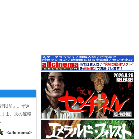
行以前』。ずさ
たまま、夫の運転
い
...
<allcinema>