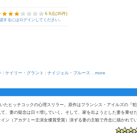
6.9点(35件)
認するにはログインしてください。
ン
|
ケイリー・グラント
|
ナイジェル・ブルース
...more
描いたヒッチコックの心理スリラー。原作はフランシス・アイルズの『犯
見て、妻の疑念は日々増していく。そして、家を出ようとした妻を乗せ
テイン（アカデミー主演女優賞受賞）演ずる妻の主観で丹念に描かれて