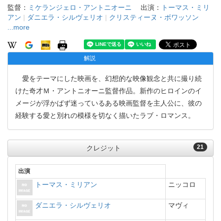
監督：
ミケランジェロ・アントニオーニ
出演：
トーマス・ミリ
アン
|
ダニエラ・シルヴェリオ
|
クリスティーヌ・ボワッソン
...more
解説
愛をテーマにした映画を、幻想的な映像観念と共に撮り続
けた奇才Ｍ・アントニオーニ監督作品。新作のヒロインのイ
メージが浮かばず迷っているある映画監督を主人公に、彼の
経験する愛と別れの模様を切なく描いたラブ・ロマンス。
21
クレジット
出演
トーマス・ミリアン
ニッコロ
ダニエラ・シルヴェリオ
マヴィ