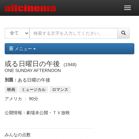
ナ
ビ
ゲ
ー
シ
ョ
ン
メニュー
或る日曜日の午後
1948
ONE SUNDAY AFTERNOON
別題：
ある日曜の午後
映画
ミュージカル
ロマンス
アメリカ
90分
公開情報：劇場未公開・ＴＶ放映
みんなの点数