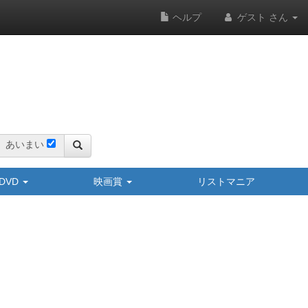
ヘルプ
ゲスト さん
あいまい
y/DVD
映画賞
リストマニア