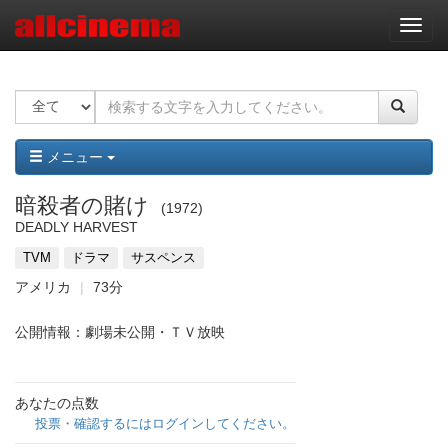
ナ
ビ
ゲ
ー
シ
ョ
ン
メニュー
暗殺者の賭け
1972
DEADLY HARVEST
TVM
ドラマ
サスペンス
アメリカ
73分
公開情報：劇場未公開・ＴＶ放映
あなたの点数
投票・確認するにはログインしてください。