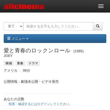
ナ
ビ
ゲ
ー
シ
ョ
ン
メニュー
愛と青春のロックンロール
1985
JOEY
映画
青春
ドラマ
アメリカ
98分
公開情報：劇場未公開・ビデオ発売
あなたの点数
投票・確認するにはログインしてください。