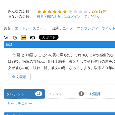
みんなの点数
6.2点(19件)
あなたの点数
投票・確認するにはログインしてください。
監督：
エットレ・スコーラ
出演：
ニーノ・マンフレディ
|
ヴィッ
解説
“映画”と“物語る”ことへの愛に満ちた、それゆえにやや感傷的
は戦後、病院の救急班、弁護士助手、教師としてそれぞれの道を
女が彼らの前に現れ、皆、彼女の虜になってしまう。以来３０年
全文表示
クレジット
16
コメント
4
映画賞
キャッチコピー