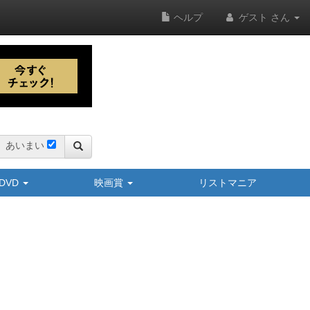
ヘルプ
ゲスト さん
あいまい
y/DVD
映画賞
リストマニア