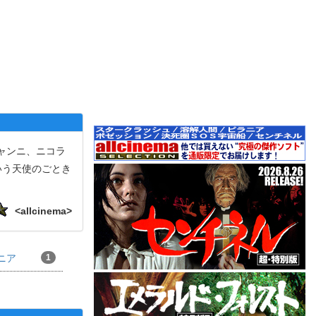
ャンニ、ニコラ
いう天使のごとき
.
<allcinema>
ニア
1