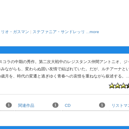
トリオ・ガスマン
|
ステファニア・サンドレッリ
...more
なスコラの中期の秀作。第二次大戦中のレジスタンス仲間アントニオ、ジ
歩みながらも、変わらぬ固い友情で結ばれていた。だが、ルチアーナと
の歳月を、時代の変遷と過ぎゆく青春への哀惜を重ねながら叙述する。
..
1
関連作品
1
CD
1
リストマ