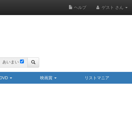
ヘルプ
ゲスト さん
あいまい
y/DVD
映画賞
リストマニア