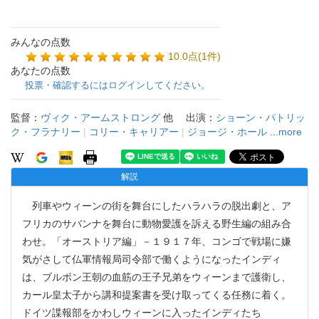
みんなの点数
10.0点(1件)
あなたの点数
投票・確認するにはログインしてください。
監督：
ヴィク・アームストロング
他
出演：
ショーン・パトリッ
ク・フラナリー
|
コリー・キャリアー
|
ジョージ・ホール
...more
解説
列車やウィーンの街を舞台にしたハラハラの脱出劇と、ア
フリカのサバンナを舞台に動物愛護を訴える野生編の組み合
わせ。「オーストリア編」－１９１７年、コンゴで戦場に嫌
気がさして仏軍情報局司令部で働くようになったインディ
は、ブルボン王朝の血筋の王子兄弟をウィーンまで護衛し、
カール皇太子から講和提案書を受け取ってくる任務に着く。
ドイツ諜報部をかわしウィーンに入ったインディたち