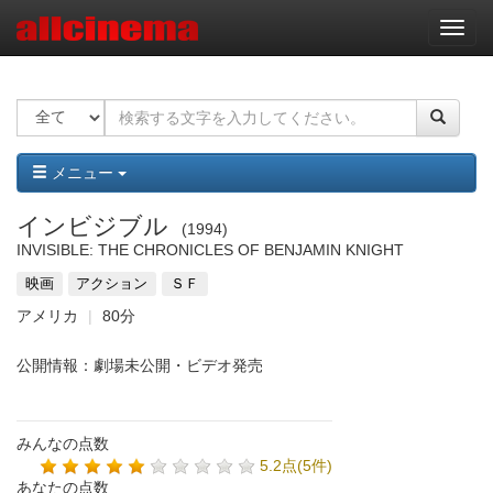
ナ
ビ
ゲ
ー
シ
ョ
ン
メニュー
インビジブル
1994
INVISIBLE: THE CHRONICLES OF BENJAMIN KNIGHT
映画
アクション
ＳＦ
アメリカ
80分
公開情報：劇場未公開・ビデオ発売
みんなの点数
5.2点(5件)
あなたの点数