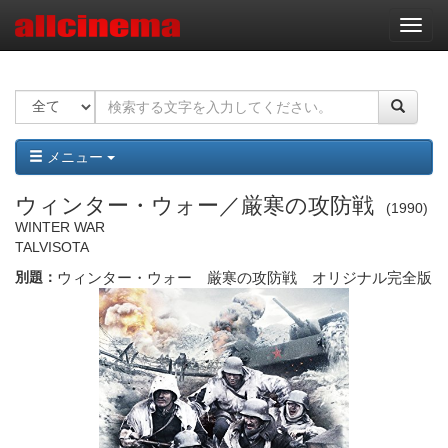
ナ
ビ
ゲ
ー
シ
ョ
ン
メニュー
ウィンター・ウォー／厳寒の攻防戦
1990
WINTER WAR
TALVISOTA
別題：
ウィンター・ウォー 厳寒の攻防戦 オリジナル完全版