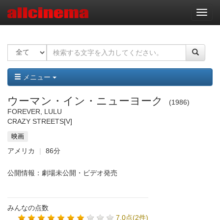
ナ
ビ
ゲ
ー
シ
ョ
ン
メニュー
ウーマン・イン・ニューヨーク
1986
FOREVER, LULU
CRAZY STREETS
[V]
映画
アメリカ
86分
公開情報：劇場未公開・ビデオ発売
みんなの点数
7.0点(2件)