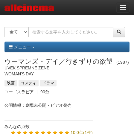
ナ
ビ
ゲ
ー
シ
ョ
ン
メニュー
ウーマンズ・デイ／行きずりの欲望
1987
UVEK SPREMNE ZENE
WOMAN'S DAY
映画
コメディ
ドラマ
ユーゴスラビア
90分
公開情報：劇場未公開・ビデオ発売
みんなの点数
10.0点(1件)