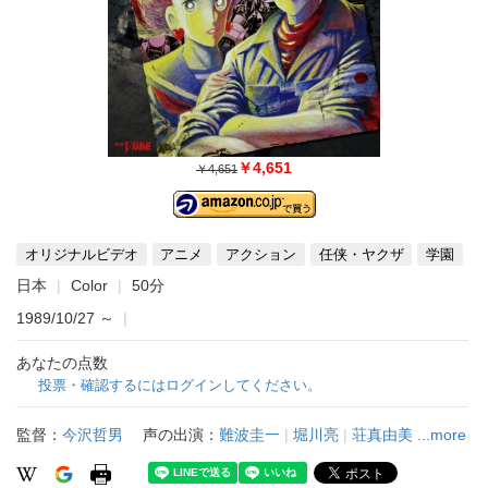
￥4,651
￥4,651
オリジナルビデオ
アニメ
アクション
任侠・ヤクザ
学園
日本
Color
50分
1989/10/27
～
|
あなたの点数
投票・確認するにはログインしてください。
監督：
今沢哲男
声の出演：
難波圭一
|
堀川亮
|
荘真由美
...more