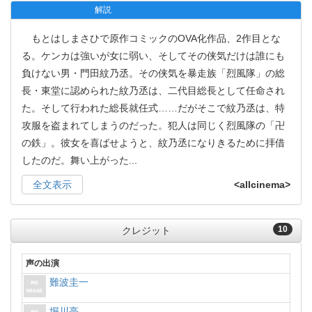
解説
もとはしまさひで原作コミックのOVA化作品、2作目とな
る。ケンカは強いが女に弱い、そしてその侠気だけは誰にも
負けない男・門田紋乃丞。その侠気を暴走族「烈風隊」の総
長・東堂に認められた紋乃丞は、二代目総長として任命され
た。そして行われた総長就任式……だがそこで紋乃丞は、特
攻服を盗まれてしまうのだった。犯人は同じく烈風隊の「卍
の鉄」。彼女を喜ばせようと、紋乃丞になりきるために拝借
したのだ。舞い上がった
...
全文表示
<allcinema>
10
クレジット
声の出演
難波圭一
堀川亮