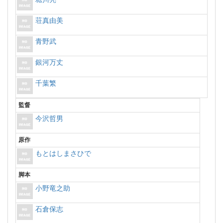
荘真由美
青野武
銀河万丈
千葉繁
監督
今沢哲男
原作
もとはしまさひで
脚本
小野竜之助
石倉保志