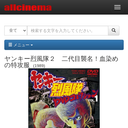
ナ
ビ
ゲ
ー
シ
ョ
ン
メニュー
ヤンキー烈風隊２ 二代目襲名！血染め
の特攻服
1989