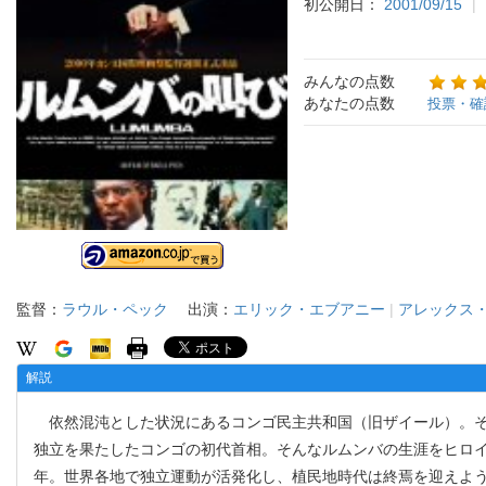
初公開日：
2001/09/15
みんなの点数
あなたの点数
投票・確
監督：
ラウル・ペック
出演：
エリック・エブアニー
|
アレックス
解説
依然混沌とした状況にあるコンゴ民主共和国（旧ザイール）。その
独立を果たしたコンゴの初代首相。そんなルムンバの生涯をヒロイ
年。世界各地で独立運動が活発化し、植民地時代は終焉を迎えよ