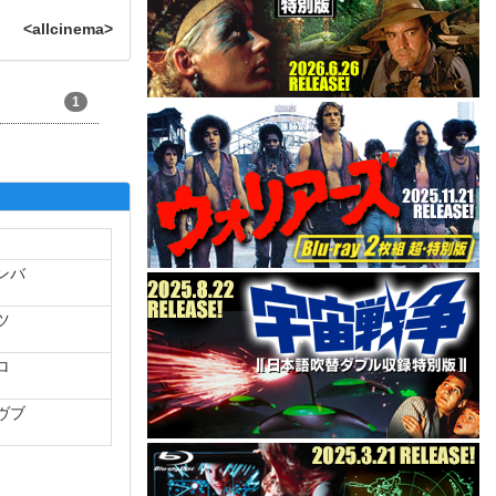
<allcinema>
1
ンバ
ツ
ロ
ヴブ