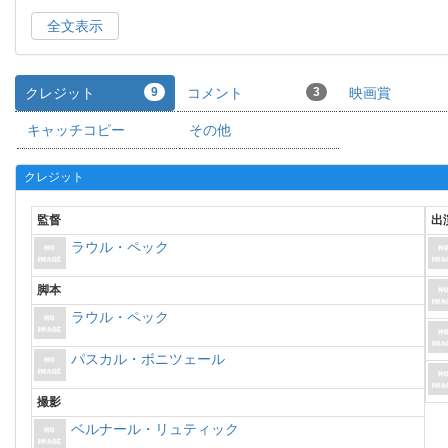
全文表示
クレジット
9
コメント
3
映画賞
キャッチコピー
その他
クレジット
監督
出
ラウル・ペック
脚本
ラウル・ペック
パスカル・ボニツェール
撮影
ベルナール・リュティック