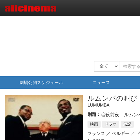
劇場公開スケジュール
ニュース
ルムンバの叫び
LUMUMBA
別題：
暗殺前夜 ルムン
映画
ドラマ
伝記
フランス ／ ベルギー ／ 