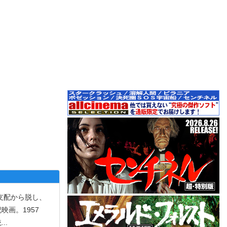
支配から脱し、
画。1957
統
...