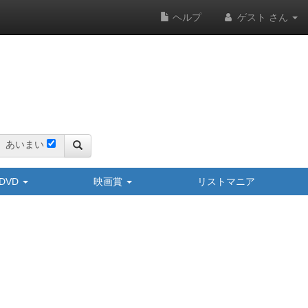
ヘルプ
ゲスト さん
あいまい
y/DVD
映画賞
リストマニア