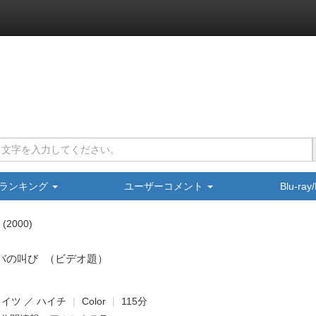
ランキング
ユーザーコメント
Blu-ra
2000
バの叫び
（ビデオ題）
ドイツ ／ ハイチ
Color
115分