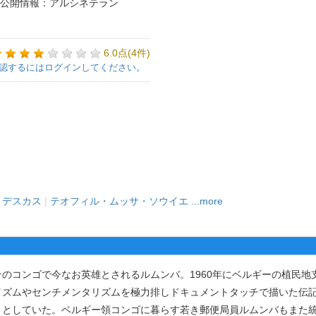
公開情報：アルシネテラン
6.0点(4件)
認するにはログインしてください。
・デスカス
|
テオフィル・ムッサ・ソウイエ
...more
コンゴで今なお英雄とされるルムンバ。1960年にベルギーの植民地
ズムやセンチメンタリズムを極力排しドキュメントタッチで描いた伝記映
うとしていた。ベルギー領コンゴに暮らす若き郵便局員ルムンバもまた