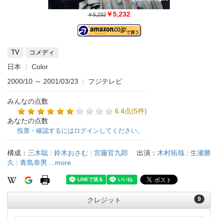
￥5,232
￥5,232
TV
コメディ
日本
Color
2000/10
～
2001/03/23
|
フジテレビ
みんなの点数
6.4点(5件)
あなたの点数
投票・確認するにはログインしてください。
構成：
三木聡
|
鈴木おさむ
|
宮藤官九郎
出演：
木村拓哉
|
生瀬勝
久
|
青島幸男
...more
9
クレジット