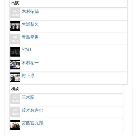
出演
木村拓哉
生瀬勝久
青島幸男
YOU
木村祐一
村上淳
構成
三木聡
鈴木おさむ
宮藤官九郎