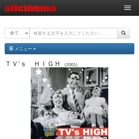
ナ
ビ
ゲ
ー
シ
ョ
ン
メニュー
ＴＶ’ｓ ＨＩＧＨ
2001