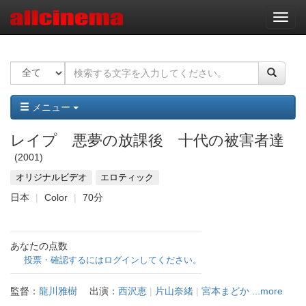
ナ
ビ
ゲ
ー
シ
ョ
ン
メニュー
レイプ 悪夢の放課後 十代の被害者達
2001
オリジナルビデオ
エロティック
日本
Color
70分
あなたの点数
投票・確認するにはログインしてください。
監督：
龍川雅樹
出演：
西沢恵
|
片山奈緒
|
宮本まどか
...more