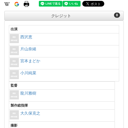
8
クレジット
出演
西沢恵
片山奈緒
宮本まどか
小川純菜
監督
龍川雅樹
製作総指揮
大久保克之
撮影