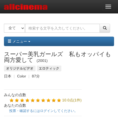
ナ
ビ
ゲ
ー
シ
ョ
ン
メニュー
スーパー美乳ガールズ 私もオッパイも
両方愛して
2001
オリジナルビデオ
エロティック
日本
Color
87分
みんなの点数
10.0点(1件)
あなたの点数
投票・確認するにはログインしてください。