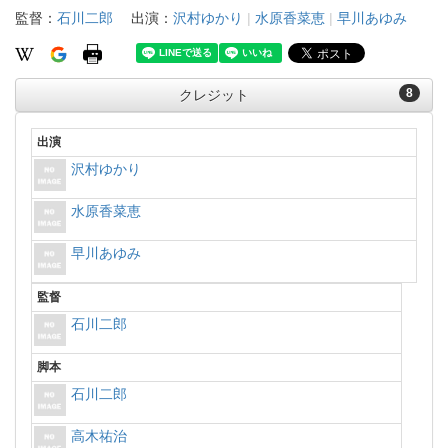
監督：
石川二郎
出演：
沢村ゆかり
|
水原香菜恵
|
早川あゆみ
8
クレジット
出演
沢村ゆかり
水原香菜恵
早川あゆみ
監督
石川二郎
脚本
石川二郎
高木祐治