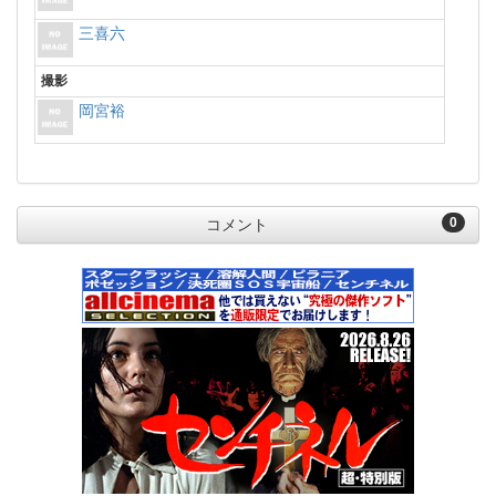
三喜六
撮影
岡宮裕
0
コメント