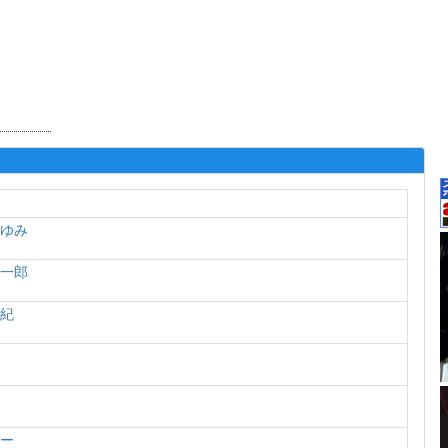
まゆみ
騎一郎
佑紀
平
ボー