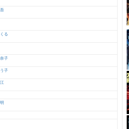
桂吾
寛
つくる
瞳
加奈子
よう子
幸江
喜明