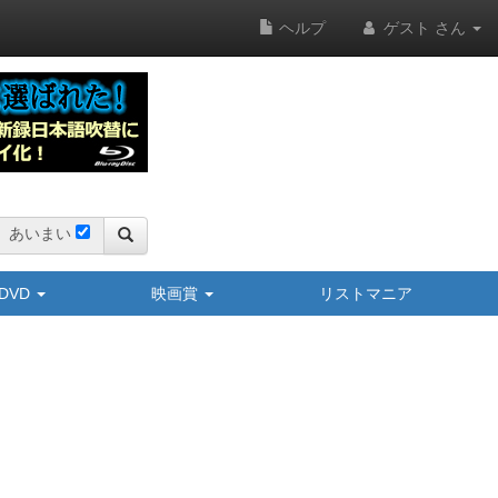
ヘルプ
ゲスト さん
あいまい
y/DVD
映画賞
リストマニア