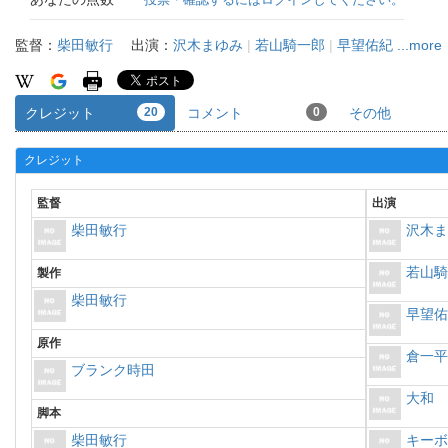
監督：
柴田敏行
出演：
沢木まゆみ
|
若山騎一郎
|
早望佑紀
...more
クレジット
20
コメント
0
その他
クレジット
監督
出演
柴田敏行
沢木
若山
製作
柴田敏行
早望
原作
倉一
ブランク時田
大和
脚本
柴田敏行
キー