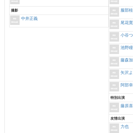
服部
撮影
中井正義
尾花
小谷
池野
藤森
矢沢
阿部
特別出演
藤原
友情出演
力也