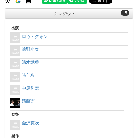
15
クレジット
出演
ロゥ・クォン
遠野小春
清水武尊
時任歩
中原和宏
遠藤憲一
監督
金沢克次
製作