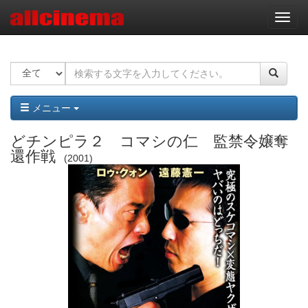
ナ
ビ
ゲ
ー
シ
ョ
ン
メニュー
どチンピラ２ コマシの仁 監禁令嬢奪
還作戦
2001