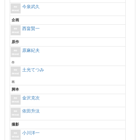
今泉武久
企画
西畠賢一
原作
原麻紀夫
作
土光てつみ
画
脚本
金沢克次
依田升汰
撮影
小川洋一