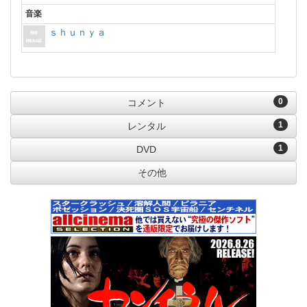
音楽
ｓｈｕｎｙａ
0
コメント
1
レンタル
1
DVD
その他