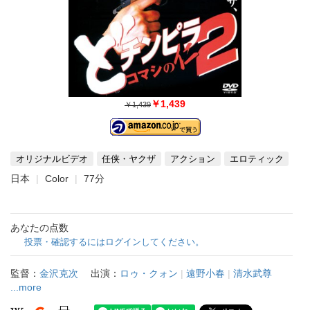
￥1,439
￥1,439
オリジナルビデオ
任侠・ヤクザ
アクション
エロティック
日本
Color
77分
あなたの点数
投票・確認するにはログインしてください。
監督：
金沢克次
出演：
ロゥ・クォン
|
遠野小春
|
清水武尊
...more