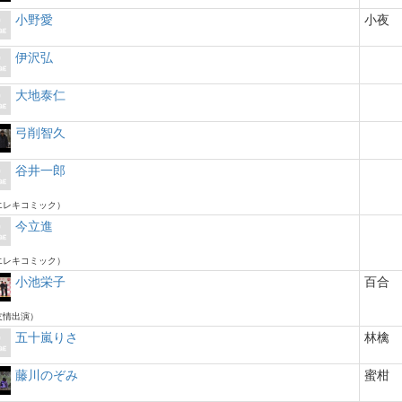
小野愛
小夜
伊沢弘
大地泰仁
弓削智久
谷井一郎
エレキコミック）
今立進
エレキコミック）
小池栄子
百合
友情出演）
五十嵐りさ
林檎
藤川のぞみ
蜜柑