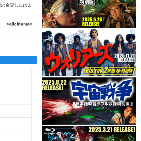
徳の金貸しにはま
<allcinema>