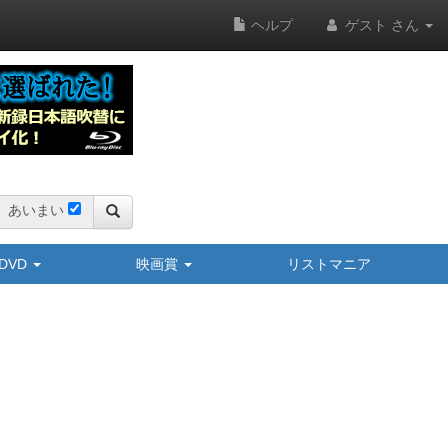
ヘルプ
ゲスト さん
あいまい
y/DVD
映画賞
リストマニア