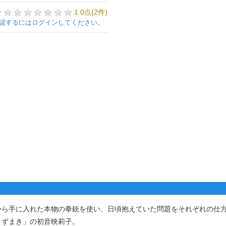
1.0点(2件)
認するにはログインしてください。
ら手に入れた本物の拳銃を使い、日頃抱えていた問題をそれぞれの仕
うずまき」の初音映莉子。