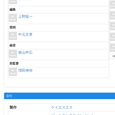
編集
上野聡一
照明
中元文孝
録音
柴山申広
（
助監督
増田伸弥
会社
製作
ケイエスエス