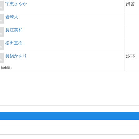
宇恵さやか
婦警
岩崎大
長江英和
松田直樹
眞鍋かをり
沙耶
友情出演）