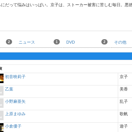
にだって悩みはいっぱい。京子は、ストーカー被害に苦しむ毎日。悪
2
ニュース
1
DVD
2
その他
演
初音映莉子
京子
乙葉
美香
小野麻亜矢
乱子
上原まゆみ
歌帆
小倉優子
遊子