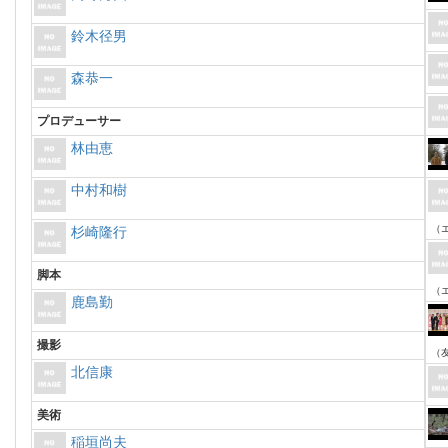
鈴木径男
森恭一
プロデューサー
林由恵
中村和樹
（
杉崎隆行
脚本
（
鹿島勤
撮影
（
北信康
美術
稲垣尚夫