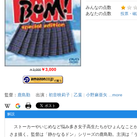
みんなの点数
あなたの点数
投票・確
￥3,000
￥3,000
監督：
鹿島勤
出演：
初音映莉子
|
乙葉
|
小野麻亜矢
...more
解説
ストーカーやいじめなど悩み多き女子高生たちがひょんなことか
さま描く。監督は「静かなるドン」シリーズの鹿島勤。主演は「