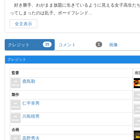
好き勝手、わがまま放題に生きているように見える女子高生たち
ってしまったのは乱子。ボーイフレンド
...
全文表示
クレジット
35
コメント
1
画像
クレジット
監督
出
鹿島勤
製作
仁平幸男
川島晴男
企画
高野秀夫