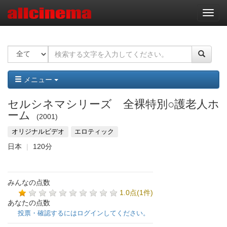
ナ
ビ
ゲ
ー
シ
ョ
ン
メニュー
セルシネマシリーズ 全裸特別○護老人ホ
ーム
2001
オリジナルビデオ
エロティック
日本
120分
みんなの点数
1.0点(1件)
あなたの点数
投票・確認するにはログインしてください。