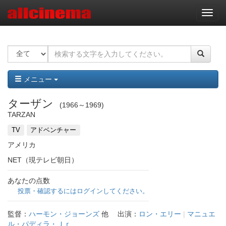
ナ
ビ
ゲ
ー
シ
ョ
ン
メニュー
ターザン
1966～1969
TARZAN
TV
アドベンチャー
アメリカ
NET（現テレビ朝日）
あなたの点数
投票・確認するにはログインしてください。
監督：
ハーモン・ジョーンズ
他
出演：
ロン・エリー
|
マニュエ
ル・パディラ・Ｊｒ