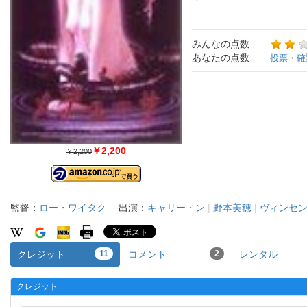
みんなの点数
あなたの点数
投票・確
￥2,200
￥2,200
監督：
ロー・ワイタク
出演：
キャリー・ン
|
野本美穂
|
ヴィンセ
クレジット
11
コメント
2
レンタル
クレジット