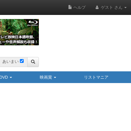
ヘルプ
ゲスト さん
あいまい
y/DVD
映画賞
リストマニア