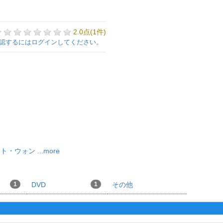
2.0点(1件)
認するにはログインしてください。
ント・ウォン
...more
1
DVD
1
その他