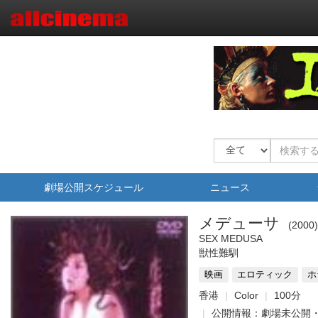
劇場公開スケジュール
ニュース
メデューサ
2000
SEX MEDUSA
獣性難馴
映画
エロティック
ホ
香港
Color
100分
公開情報：劇場未公開