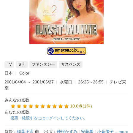
TV
ＳＦ
ファンタジー
サスペンス
日本
Color
2001/04/04
～
2001/06/27
|
水曜日
|
26:25～26:55
|
テレビ東
京
みんなの点数
10.0点(1件)
あなたの点数
投票・確認するにはログインしてください。
監督：
稲葉正宏
他
出演：
仲根かすみ
|
安藤希
|
小倉優子
...more