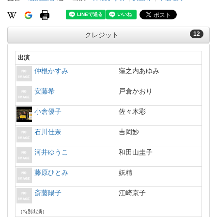
12
クレジット
出演
仲根かすみ
窪之内あゆみ
安藤希
戸倉かおり
小倉優子
佐々木彩
石川佳奈
吉岡妙
河井ゆうこ
和田山圭子
藤原ひとみ
妖精
斎藤陽子
江崎京子
（特別出演）