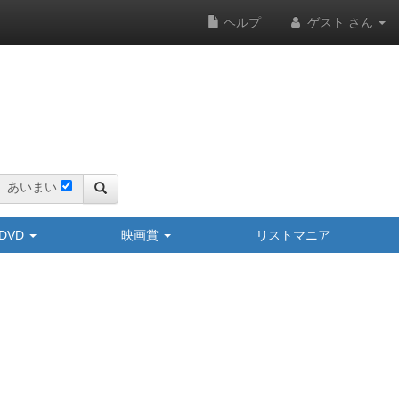
ヘルプ
ゲスト さん
あいまい
y/DVD
映画賞
リストマニア