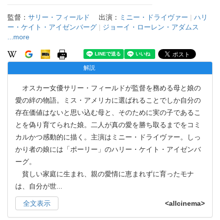
監督：
サリー・フィールド
出演：
ミニー・ドライヴァー
|
ハリ
ー・ケイト・アイゼンバーグ
|
ジョーイ・ローレン・アダムス
...more
解説
オスカー女優サリー・フィールドが監督を務める母と娘の
愛の絆の物語。ミス・アメリカに選ばれることでしか自分の
存在価値はないと思い込む母と、そのために実の子であるこ
とを偽り育てられた娘。二人が真の愛を勝ち取るまでをコミ
カルかつ感動的に描く。主演はミニー・ドライヴァー。しっ
かり者の娘には「ポーリー」のハリー・ケイト・アイゼンバ
ーグ。
貧しい家庭に生まれ、親の愛情に恵まれずに育ったモナ
は、自分が世
...
全文表示
<allcinema>