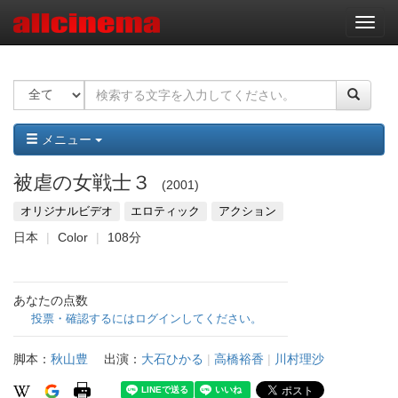
ナ
ビ
ゲ
ー
シ
ョ
ン
メニュー
被虐の女戦士３
2001
オリジナルビデオ
エロティック
アクション
日本
Color
108分
あなたの点数
投票・確認するにはログインしてください。
脚本：
秋山豊
出演：
大石ひかる
|
高橋裕香
|
川村理沙