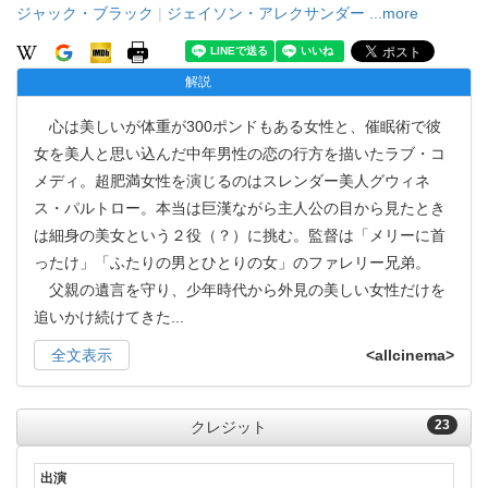
ジャック・ブラック
|
ジェイソン・アレクサンダー
...more
解説
心は美しいが体重が300ポンドもある女性と、催眠術で彼
女を美人と思い込んだ中年男性の恋の行方を描いたラブ・コ
メディ。超肥満女性を演じるのはスレンダー美人グウィネ
ス・パルトロー。本当は巨漢ながら主人公の目から見たとき
は細身の美女という２役（？）に挑む。監督は「メリーに首
ったけ」「ふたりの男とひとりの女」のファレリー兄弟。
父親の遺言を守り、少年時代から外見の美しい女性だけを
追いかけ続けてきた
...
全文表示
<allcinema>
23
クレジット
出演