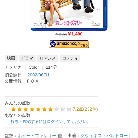
￥1,400
￥2,096
映画
ドラマ
ロマンス
コメディ
アメリカ
Color
114分
初公開日：
2002/06/01
公開情報：ＦＯＸ
みんなの点数
7.2点(232件)
あなたの点数
投票・確認するにはログインしてください。
監督：
ボビー・ファレリー
他
出演：
グウィネス・パルトロー
|